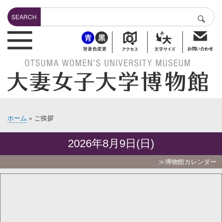
メ
Search
イ
SEARCH
検索
ン
header-bottuns
コ
ン
テ
ン
ツ
に
移
動
ホーム
ご挨拶
パ
ン
2026年8月9日(日)
く
ず
≫博物館カレンダー