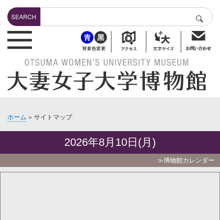
メ
Search
イ
SEARCH
検索
ン
header-bottuns
コ
ン
テ
ン
ツ
に
移
動
ホーム
サイトマップ
パ
ン
2026年8月10日(月)
く
ず
≫博物館カレンダー