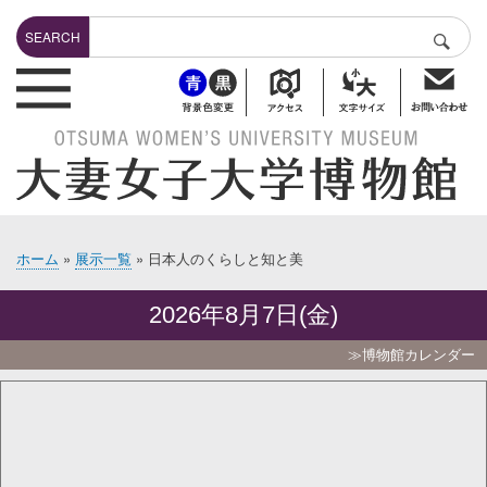
メ
Search
イ
SEARCH
検索
ン
header-bottuns
コ
ン
テ
ン
ツ
に
移
動
ホーム
展示一覧
日本人のくらしと知と美
パ
ン
2026年8月7日(金)
く
ず
≫博物館カレンダー