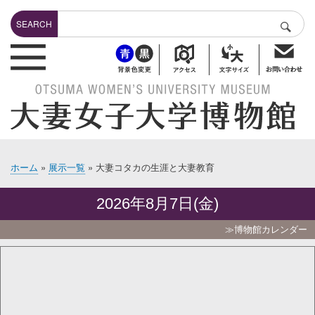
メ
Search
イ
SEARCH
検索
ン
header-bottuns
コ
ン
テ
ン
ツ
に
移
動
ホーム
展示一覧
大妻コタカの生涯と大妻教育
パ
ン
2026年8月7日(金)
く
ず
≫博物館カレンダー