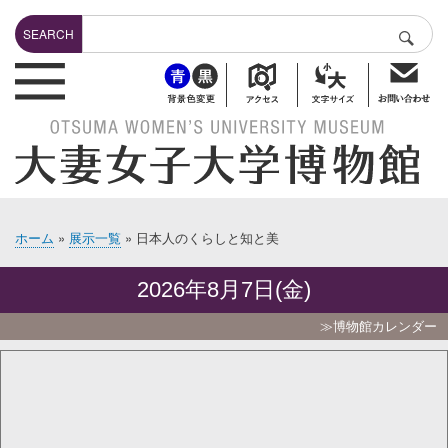
メ
Search
イ
SEARCH
検索
ン
header-bottuns
コ
ン
テ
ン
ツ
に
移
動
ホーム
展示一覧
日本人のくらしと知と美
パ
ン
2026年8月7日(金)
く
ず
≫博物館カレンダー