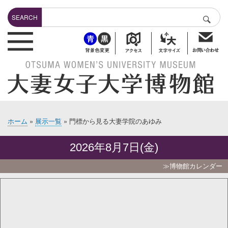
メ
Search
イ
SEARCH
検索
ン
header-bottuns
コ
ン
テ
ン
ツ
に
移
動
ホーム
展示一覧
門標から見る大妻学院のあゆみ
パ
ン
2026年8月7日(金)
く
ず
≫博物館カレンダー