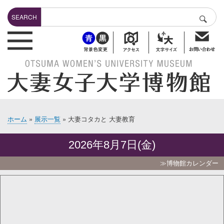
メ
Search
イ
SEARCH
検索
ン
header-bottuns
コ
ン
テ
ン
ツ
に
移
動
ホーム
展示一覧
大妻コタカと 大妻教育
パ
ン
2026年8月7日(金)
く
ず
≫博物館カレンダー