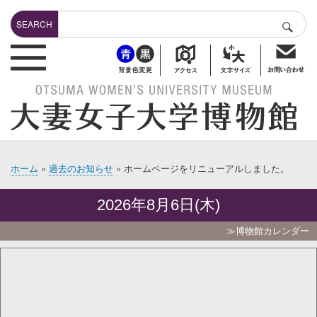
メ
Search
イ
SEARCH
検索
ン
header-bottuns
コ
ン
テ
ン
ツ
に
移
動
ホーム
過去のお知らせ
ホームページをリニューアルしました。
パ
ン
2026年8月6日(木)
く
ず
≫博物館カレンダー